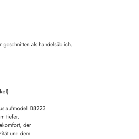
 geschnitten als handelsüblich.
kel)
Auslaufmodell B8223
m tiefer.
ekomfort, der
zität und dem