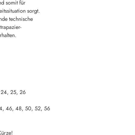
d somit für
tssituation sorgt.
de technische
Strapazier-
rhalten.
, 24, 25, 26
4, 46, 48, 50, 52, 56
Kürze!