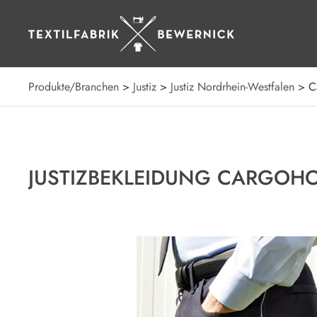
Zum
Hauptmenü
Zum
Produkte/Branchen
>
Justiz
>
Justiz Nordrhein-Westfalen
> C
Inhalt
Zur
Seitenfuss
JUSTIZBEKLEIDUNG CARGOH