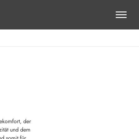
ekomfort, der
zität und dem
d somit für