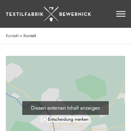
Zum
Hauptmenü
Zum
Kontakt
> Kontakt
Inhalt
Zur
Seitenfuss
Diesen externen Inhalt anzeigen
Entscheidung merken